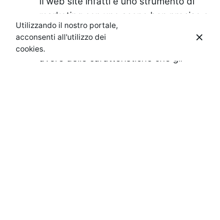
Il web site infatti è uno strumento di
marketing con uno scopo ben preciso e
Utilizzando il nostro portale,
se
l’obbiettivo è raggiungere nuovi
acconsenti all'utilizzo dei
PRIVACY
utenti ed ottenere nuovi contatti, deve
cookies.
avere delle caratteristiche che gli
consentano di essere visibile sui motori
di ricerca e guidare l’utente
dall’informazione al contatto.
Connettività
–
sembrerà banale, ma
oggigiorno è fondamentale la presenza
sui social network e la loro connessione
al sito web. Nonostante appaia una
caratteristica scontata, navigando in
rete ci si accorge che anche siti
moderni o siti di altre agenzia non sono